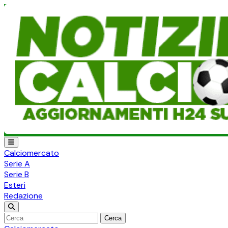
Calciomercato
Serie A
Serie B
Esteri
Redazione
Cerca