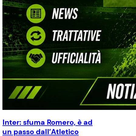
Italia, R
Claudio R
Roberto Mancini
tecnico di Jes
tecnico: tutti 
Il Flamen
decisivo 
Como, co
Thomas 
Inter: sfuma Romero, è ad
un passo dall’Atletico