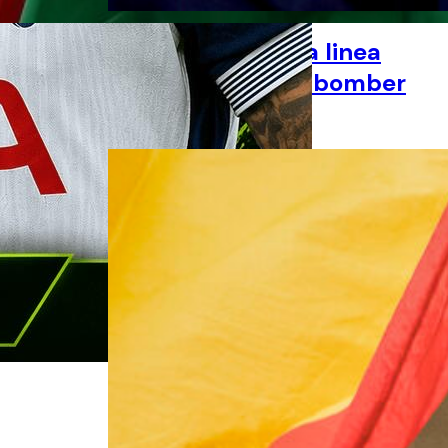
Como, continua la linea
co:
verde: ingaggiato bomber
Thomas Boccia
scelto il
 il direttore
20:
er