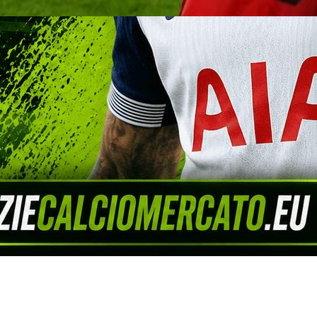
oberto Mancini torna commissario tecni
anieri sarà il nuovo direttore tecnico
 torna alla guida della Nazionale italiana. Giovanni Malagò ha 
i come nuovo commissario tecnico, mentre Claudio Ranieri sarà
i dettagli e i retroscena della decisione.
go vince la Coppa Intercontinentale U
il portiere Leo Nanetti
ntinua la linea verde: ingaggiato bomb
Boccia