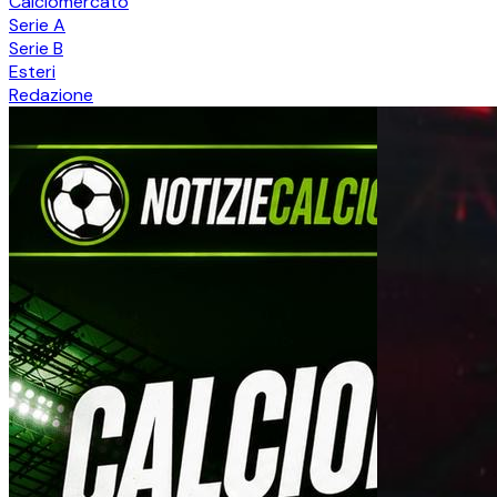
Calciomercato
Serie A
Serie B
Esteri
Redazione