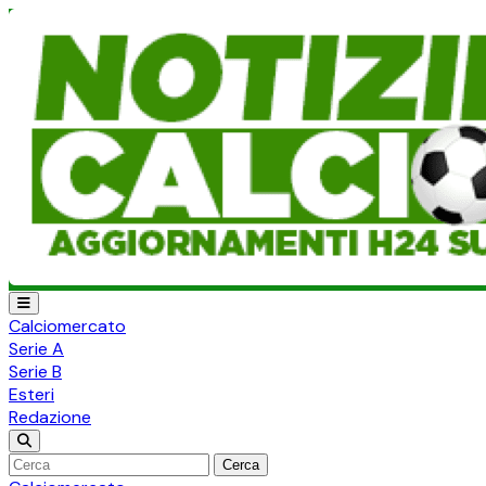
Calciomercato
Serie A
Serie B
Esteri
Redazione
Cerca