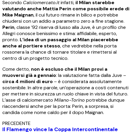
Secondo
Calciomercato.it
infatti,
il Milan starebbe
valutando anche Mattia Perin come possibile erede di
Mike Maignan
, il cui futuro rimane in bilico e potrebbe
chiudersi con un addio a parametro zero a fine stagione.
Perin
, classe ’92 riserva di lusso alla Juve, è un profilo che
Allegri conosce benissimo e stima: affidabile, esperto,
pronto.
L’idea di un passaggio al Milan piacerebbe
anche al portiere stesso
, che vedrebbe nella porta
rossonera la chance di tornare titolare e rimettersi al
centro di un progetto tecnico.
Come detto,
non è escluso che il Milan provi a
muoversi già a gennaio
: la valutazione fatta dalla Juve –
circa 4 milioni di euro
– è considerata assolutamente
sostenibile. In altre parole, un’operazione a costi contenuti
per mettere in sicurezza un ruolo chiave in vista del futuro.
L’asse di calciomercato
Milano-Torino
potrebbe dunque
riaccendersi anche per la porta: Perin, a sorpresa, si
candida come nome caldo per il dopo Maignan.
PRECEDENTE
Il Flamengo vince la Coppa Intercontinentale