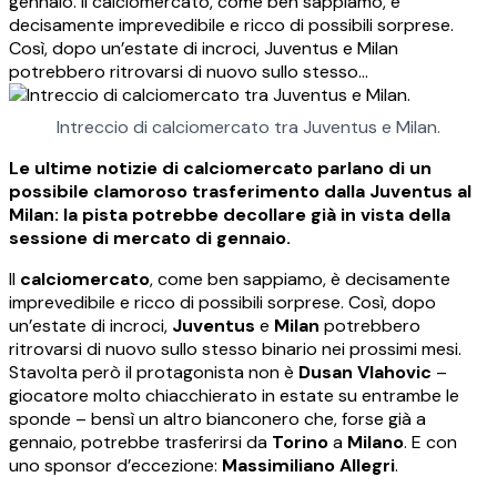
gennaio. Il calciomercato, come ben sappiamo, è
decisamente imprevedibile e ricco di possibili sorprese.
Così, dopo un’estate di incroci, Juventus e Milan
potrebbero ritrovarsi di nuovo sullo stesso…
Intreccio di calciomercato tra Juventus e Milan.
Le ultime notizie di calciomercato parlano di un
possibile clamoroso trasferimento dalla Juventus al
Milan: la pista potrebbe decollare già in vista della
sessione di mercato di gennaio.
Il
calciomercato
, come ben sappiamo, è decisamente
imprevedibile e ricco di possibili sorprese. Così, dopo
un’estate di incroci,
Juventus
e
Milan
potrebbero
ritrovarsi di nuovo sullo stesso binario nei prossimi mesi.
Stavolta però il protagonista non è
Dusan Vlahovic
–
giocatore molto chiacchierato in estate su entrambe le
sponde – bensì un altro bianconero che, forse già a
gennaio, potrebbe trasferirsi da
Torino
a
Milano
. E con
uno sponsor d’eccezione:
Massimiliano Allegri
.