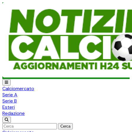
Calciomercato
Serie A
Serie B
Esteri
Redazione
Cerca