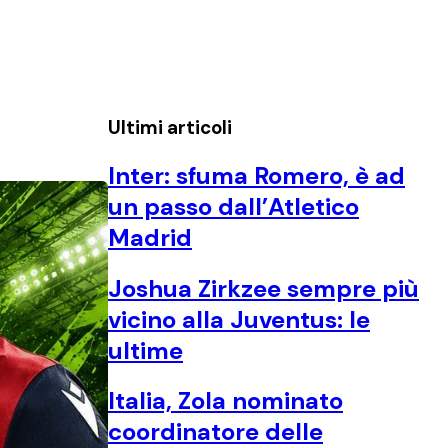
Ultimi articoli
Inter: sfuma Romero, è ad
un passo dall’Atletico
Madrid
Joshua Zirkzee sempre più
vicino alla Juventus: le
ultime
Italia, Zola nominato
coordinatore delle