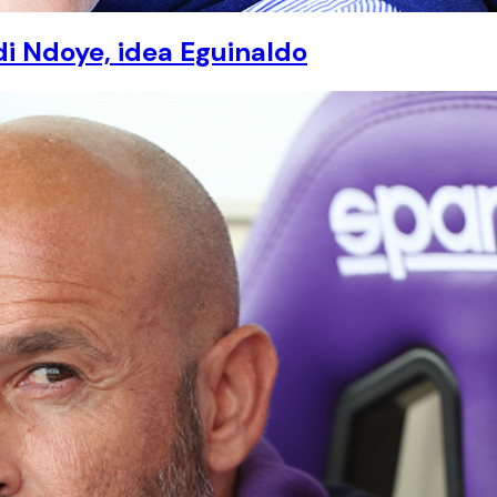
di Ndoye, idea Eguinaldo