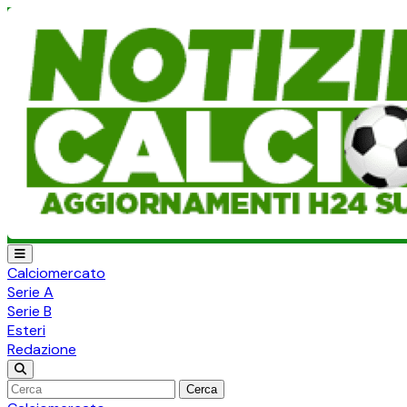
Calciomercato
Serie A
Serie B
Esteri
Redazione
Cerca