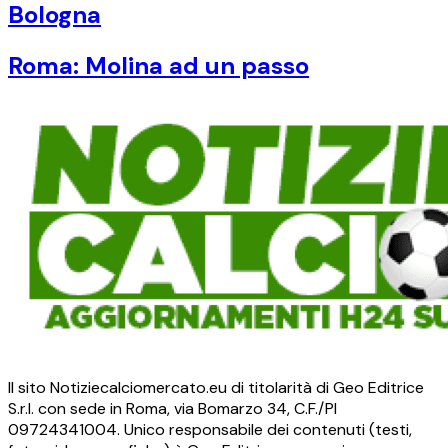
Bologna
Roma: Molina ad un passo
Il sito Notiziecalciomercato.eu di titolarità di Geo Editrice
S.r.l. con sede in Roma, via Bomarzo 34, C.F./PI
09724341004. Unico responsabile dei contenuti (testi,