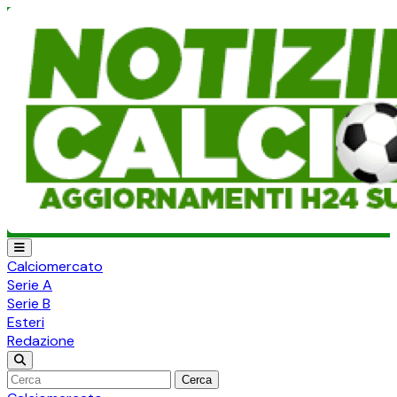
Calciomercato
Serie A
Serie B
Esteri
Redazione
Cerca