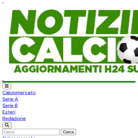
Calciomercato
Serie A
Serie B
Esteri
Redazione
Cerca