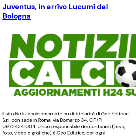
Juventus, in arrivo Lucumi dal
Bologna
Il sito Notiziecalciomercato.eu di titolarità di Geo Editrice
S.r.l. con sede in Roma, via Bomarzo 34, C.F./PI
09724341004. Unico responsabile dei contenuti (testi,
foto, video e grafiche) è Geo Editrice; per ogni