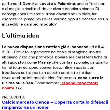
parliamo di
Demiral, Lovato e Palomino
, anche Toloi non
è al meglio e rischia di dover alzare bandiera bianca. Di
conseguenza il mister si trova davanti ad un bivio, far
esordire dal primo l’ex Hellas Verona oppure pensare ad
un
incredibile cambio modulo?
L’ultima idea
La nuova disposizione tattica già si conosce
ed è
il 4-
2-3-1
. Provato largamente nel finale di stagione. Inoltre
abbiamo visto che potrebbe giovare alle caratteristiche di
altri giocatori come Maehle che con la nazionale, da quarto
ha fatto un europeo spaventoso. Infine Zapata con
freddezza sotto porta n questo contesto tattico
diventerebbe infermabile. Non finisce qua,
ecco tutte le
ultime sulla Dea
. Come sempre,
ci sono importanti
novità
<<<
PRECEDENTE
Calciomercato Genoa – Coperta corta in difesa: il
rimpianto ha un nome