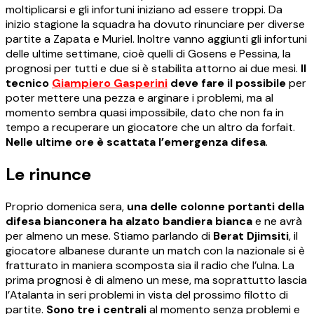
moltiplicarsi e gli infortuni iniziano ad essere troppi. Da
inizio stagione la squadra ha dovuto rinunciare per diverse
partite a Zapata e Muriel. Inoltre vanno aggiunti gli infortuni
delle ultime settimane, cioè quelli di Gosens e Pessina, la
prognosi per tutti e due si è stabilita attorno ai due mesi.
Il
tecnico
Giampiero Gasperini
deve fare il possibile
per
poter mettere una pezza e arginare i problemi, ma al
momento sembra quasi impossibile, dato che non fa in
tempo a recuperare un giocatore che un altro da forfait.
Nelle ultime ore è scattata l’emergenza difesa
.
Le rinunce
Proprio domenica sera,
una delle colonne portanti della
difesa bianconera ha alzato bandiera bianca
e ne avrà
per almeno un mese. Stiamo parlando di
Berat Djimsiti
, il
giocatore albanese durante un match con la nazionale si è
fratturato in maniera scomposta sia il radio che l’ulna. La
prima prognosi è di almeno un mese, ma soprattutto lascia
l’Atalanta in seri problemi in vista del prossimo filotto di
partite.
Sono tre i centrali
al momento senza problemi e