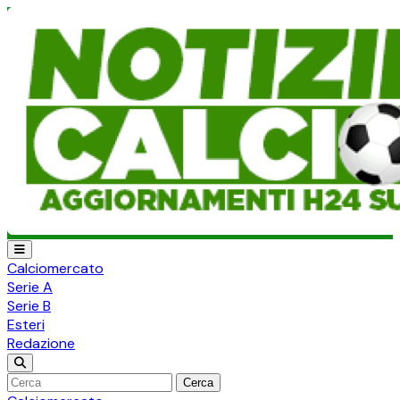
Calciomercato
Serie A
Serie B
Esteri
Redazione
Cerca