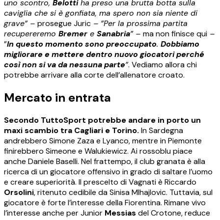
uno scontro,
Belotti
ha preso una brutta botta sulla
caviglia che si è gonfiata, ma spero non sia niente di
grave” –
prosegue Juric
– ”Per la prossima partita
recupereremo
Bremer
e
Sanabria
” –
ma non finisce qui
–
”
In questo momento sono preoccupato
.
Dobbiamo
migliorare e mettere dentro nuovo giocatori perché
così non si va da nessuna parte
”
. Vediamo allora chi
potrebbe arrivare alla corte dell’allenatore croato.
Mercato in entrata
Secondo TuttoSport potrebbe andare in porto un
maxi scambio tra Cagliari e Torino.
In Sardegna
andrebbero Simone Zaza e Lyanco, mentre in Piemonte
finirebbero Simeone e Walukiewicz. Ai rossoblu piace
anche Daniele Baselli. Nel frattempo, il club granata è alla
ricerca di un giocatore offensivo in grado di saltare l’uomo
e creare superiorità. Il prescelto di Vagnati è Riccardo
Orsolini
, ritenuto cedibile da Sinisa MIhajlovic. Tuttavia, sul
giocatore è forte l’interesse della Fiorentina. Rimane vivo
l’interesse anche per Junior
Messias
del Crotone, reduce