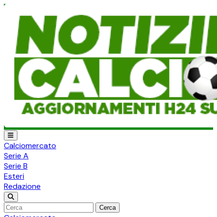
Calciomercato
Serie A
Serie B
Esteri
Redazione
Cerca