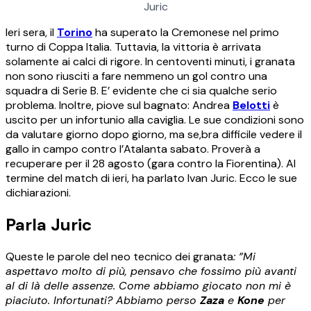
Juric
Ieri sera, il
Torino
ha superato la Cremonese nel primo
turno di Coppa Italia. Tuttavia, la vittoria è arrivata
solamente ai calci di rigore. In centoventi minuti, i granata
non sono riusciti a fare nemmeno un gol contro una
squadra di Serie B. E’ evidente che ci sia qualche serio
problema. Inoltre, piove sul bagnato: Andrea
Belotti
è
uscito per un infortunio alla caviglia. Le sue condizioni sono
da valutare giorno dopo giorno, ma se,bra difficile vedere il
gallo in campo contro l’Atalanta sabato. Proverà a
recuperare per il 28 agosto (gara contro la Fiorentina). Al
termine del match di ieri, ha parlato Ivan Juric. Ecco le sue
dichiarazioni.
Parla Juric
Queste le parole del neo tecnico dei granata
: ”Mi
aspettavo molto di più, pensavo che fossimo più avanti
al di là delle assenze. Come abbiamo giocato non mi è
piaciuto. Infortunati? Abbiamo perso
Zaza
e
Kone
per