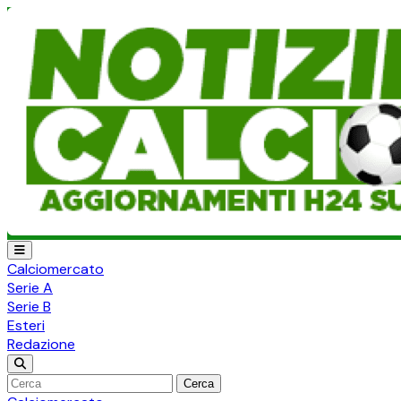
Calciomercato
Serie A
Serie B
Esteri
Redazione
Cerca