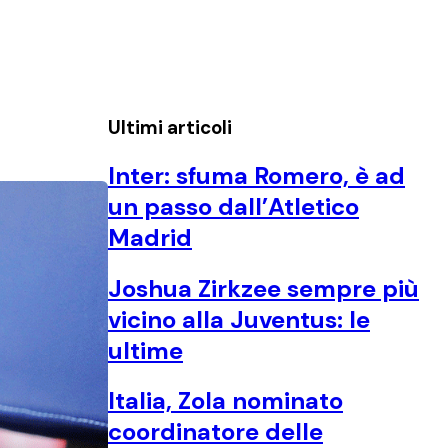
Ultimi articoli
Inter: sfuma Romero, è ad
un passo dall’Atletico
Madrid
Joshua Zirkzee sempre più
vicino alla Juventus: le
ultime
Italia, Zola nominato
coordinatore delle