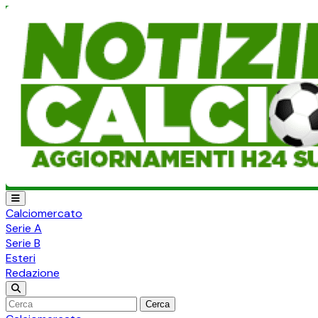
Calciomercato
Serie A
Serie B
Esteri
Redazione
Cerca