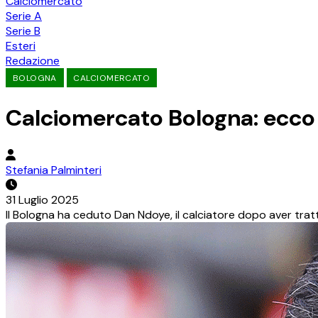
Calciomercato
Serie A
Serie B
Esteri
Redazione
BOLOGNA
CALCIOMERCATO
Calciomercato Bologna: ecco 
Stefania Palminteri
31 Luglio 2025
Il Bologna ha ceduto Dan Ndoye, il calciatore dopo aver tratta