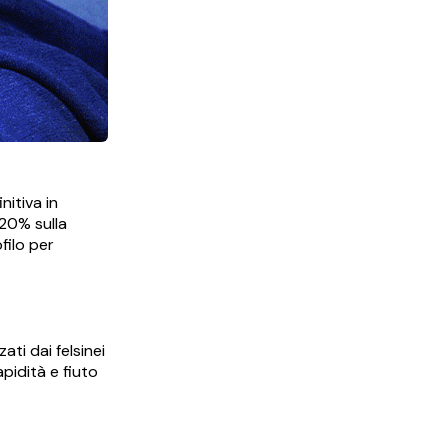
nitiva in
 20% sulla
filo per
ati dai felsinei
apidità e fiuto