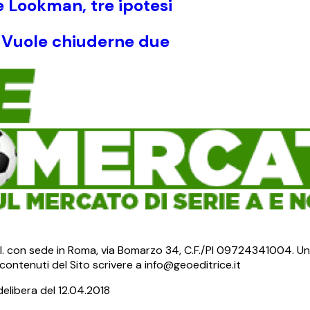
e Lookman, tre ipotesi
! Vuole chiuderne due
S.r.l. con sede in Roma, via Bomarzo 34, C.F./PI 09724341004. Un
ontenuti del Sito scrivere a info@geoeditrice.it
delibera del 12.04.2018