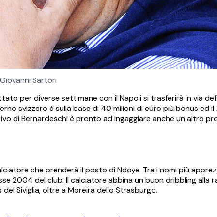
Giovanni Sartori
ttato per diverse settimane con il Napoli si trasferirà in via defi
rno svizzero è sulla base di 40 milioni di euro più bonus ed il
rrivo di Bernardeschi è pronto ad ingaggiare anche un altro pro
calciatore che prenderà il posto di Ndoye. Tra i nomi più apprezz
asse 2004 del club. Il calciatore abbina un buon dribbling alla r
del Siviglia, oltre a Moreira dello Strasburgo.