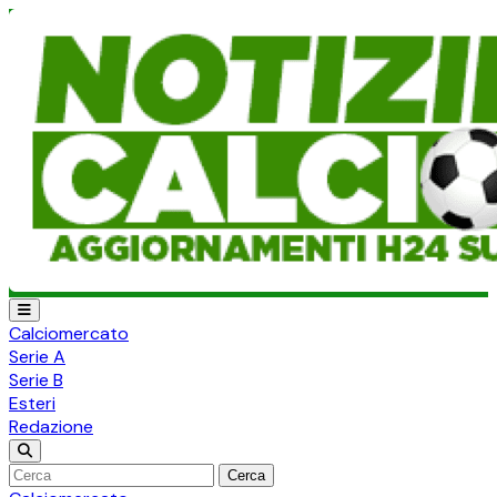
Calciomercato
Serie A
Serie B
Esteri
Redazione
Cerca