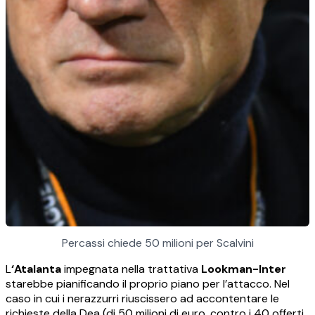
Percassi chiede 50 milioni per Scalvini
L
‘Atalanta
impegnata nella trattativa
Lookman-Inter
starebbe pianificando il proprio piano per l’attacco. Nel
caso in cui i nerazzurri riuscissero ad accontentare le
richieste della Dea (di 50 milioni di euro, contro i 40 offerti