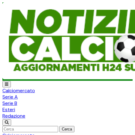
Calciomercato
Serie A
Serie B
Esteri
Redazione
Cerca