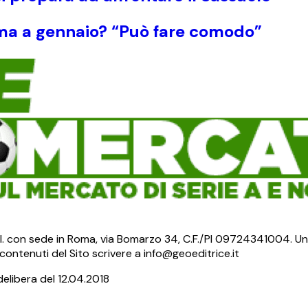
mma a gennaio? “Può fare comodo”
S.r.l. con sede in Roma, via Bomarzo 34, C.F./PI 09724341004. Un
ontenuti del Sito scrivere a info@geoeditrice.it
delibera del 12.04.2018