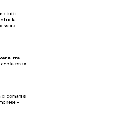
re tutti
ontro la
 possono
nvece, tra
 con la testa
a di domani si
remonese –