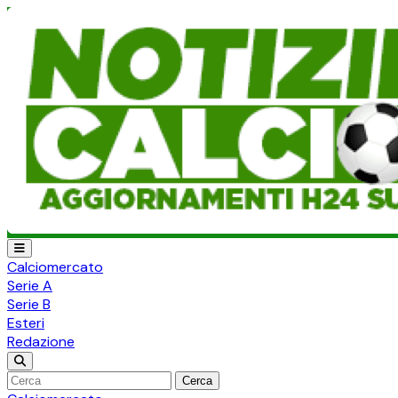
Calciomercato
Serie A
Serie B
Esteri
Redazione
Cerca