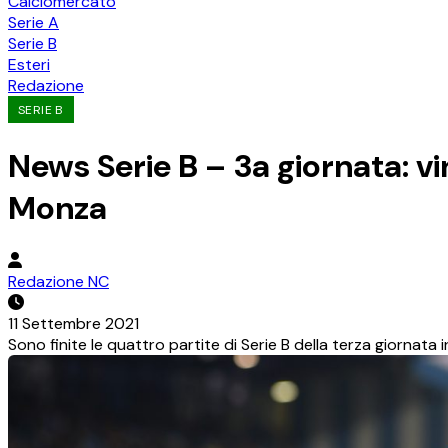
Calciomercato
Serie A
Serie B
Esteri
Redazione
SERIE B
News Serie B – 3a giornata: vi
Monza
Redazione NC
11 Settembre 2021
Sono finite le quattro partite di Serie B della terza giornata i