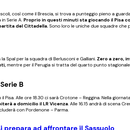
coli, così come il Brescia, si trova a punteggio pieno a guarda
 in Serie A.
Proprio in questi minuti sta giocando il Pisa c
artita del Cittadella.
Sono loro le uniche due squadre che
 Spal per la squadra di Berlusconi e Galliani.
Zero a zero, i
ti,
mentre per il Perugia si tratta del quarto punto stagionale
 Serie B
l Pisa. Alle ore 18.30 ci sarà Crotone – Reggina. Nella giornat
piterà a domicilio il LR Vicenza
. Alle 16.15 andrà di scena C
concluderà con Pordenone – Parma.
 prepara ad affrontare il Sassuolo