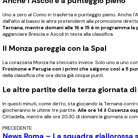
Anche l’Ascoli è a punteggio pieno
Uno a zero al Como in trasferta e punteggio pieno. Anche l’As
dall’alto al basso le altre pretendenti alla promozione diretta
Ternana, mentre domani alle 16 e 15 è in programma la p
agganciare Brescia e Ascoli in testa alla classifica.
Il Monza pareggia con la Spal
La corazzata Monza ha steccato invece. Solo uno a uno con la
Frosinone e Perugia con i primi che salgono così a 5 pun
della classifica che ora dista già cinque punti.
Le altre partite della terza giornata di
In questi minuti, come detto, sta giocando la Ternana contro i
giocheranno le ultime tre partite.
Alle ore 14 il Cosenza os
Cittadella, mentre alle ore 20.30 di domani la giornata si 
PRECEDENTE
News Roma – La squadra giallorossa si