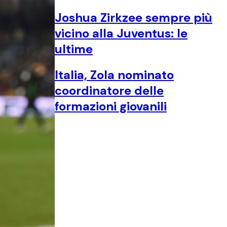
Joshua Zirkzee sempre più
vicino alla Juventus: le
ultime
Italia, Zola nominato
coordinatore delle
formazioni giovanili