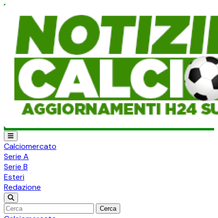
Calciomercato
Serie A
Serie B
Esteri
Redazione
Cerca