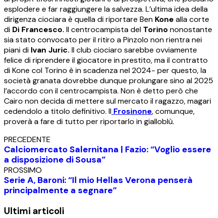
esplodere e far raggiungere la salvezza. L’ultima idea della
dirigenza ciociara è quella di riportare Ben
Kone
alla corte
di
Di Francesco.
Il centrocampista del
Torino
nonostante
sia stato convocato per il ritiro a Pinzolo non rientra nei
piani di
Ivan Juric.
Il club ciociaro sarebbe ovviamente
felice di riprendere il giocatore in prestito, ma il contratto
di Kone col Torino è in scadenza nel 2024- per questo, la
società granata dovrebbe dunque prolungare sino al 2025
l’accordo con il centrocampista. Non è detto però che
Cairo non decida di mettere sul mercato il ragazzo, magari
cedendolo a titolo definitivo. Il
Frosinone
, comunque,
proverà a fare di tutto per riportarlo in gialloblù.
PRECEDENTE
Calciomercato Salernitana | Fazio: “Voglio essere
a disposizione di Sousa”
PROSSIMO
Serie A, Baroni: “Il mio Hellas Verona penserà
principalmente a segnare”
Ultimi articoli