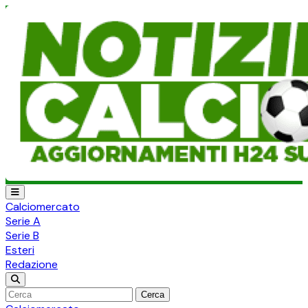
Calciomercato
Serie A
Serie B
Esteri
Redazione
Cerca