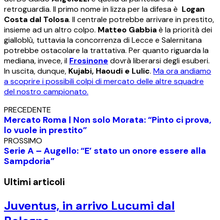
retroguardia. Il primo nome in lizza per la difesa è
Logan
Costa dal Tolosa
. Il centrale potrebbe arrivare in prestito,
insieme ad un altro colpo.
Matteo Gabbia
è la priorità dei
gialloblù, tuttavia la concorrenza di Lecce e Salernitana
potrebbe ostacolare la trattativa. Per quanto riguarda la
mediana, invece, il
Frosinone
dovrà liberarsi degli esuberi.
In uscita, dunque,
Kujabi,
Haoudi e Lulic
.
Ma ora andiamo
a scoprire i possibili colpi di mercato delle altre squadre
del nostro campionato.
PRECEDENTE
Mercato Roma | Non solo Morata: “Pinto ci prova,
lo vuole in prestito”
PROSSIMO
Serie A – Augello: “E’ stato un onore essere alla
Sampdoria”
Ultimi articoli
Juventus, in arrivo Lucumi dal