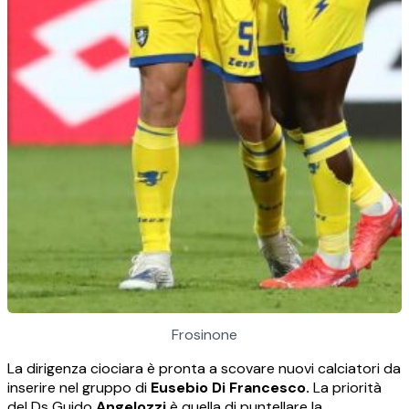
Frosinone
La dirigenza ciociara è pronta a scovare nuovi calciatori da
inserire nel gruppo di
Eusebio Di Francesco.
La priorità
del Ds Guido
Angelozzi
è quella di puntellare la