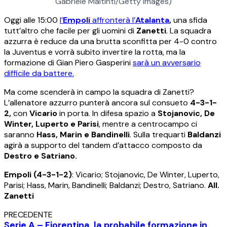
Gabriele Maltinti/Getty Images)
Oggi alle 15:00
l’
Empoli
affronterà l’
Atalanta
,
una sfida
tutt’altro che facile per gli uomini di
Zanetti
. La squadra
azzurra è reduce da una brutta sconfitta per 4-0 contro
la Juventus e vorrà subito invertire la rotta, ma la
formazione di Gian Piero Gasperini
sarà un avversario
difficile da battere.
Ma come scenderà in campo la squadra di Zanetti?
L’allenatore azzurro punterà ancora sul consueto
4-3-1-
2,
con
Vicario
in porta. In difesa spazio a
Stojanovic, De
Winter, Luperto e Parisi
, mentre a centrocampo ci
saranno
Hass, Marin e Bandinelli
. Sulla trequarti
Baldanzi
agirà a supporto del tandem d’attacco composto da
Destro e Satriano.
Empoli (4-3-1-2)
: Vicario; Stojanovic, De Winter, Luperto,
Parisi; Hass, Marin, Bandinelli; Baldanzi; Destro, Satriano.
All.
Zanetti
PRECEDENTE
Serie A – Fiorentina, la probabile formazione in