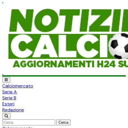
Calciomercato
Serie A
Serie B
Esteri
Redazione
Cerca