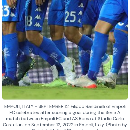
EMPOLI, ITALY – SEPTEMBER 12: Filippo Bandinelli of Empoli
FC celebrates after scoring a goal during the Serie A
match between Empoli FC and AS Roma at Stadio Carlo
Castellani on September 12, 2022 in Empoli, Italy. (Photo by