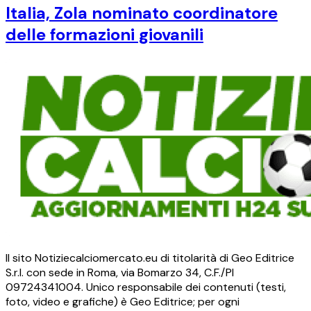
Italia, Zola nominato coordinatore
delle formazioni giovanili
Il sito Notiziecalciomercato.eu di titolarità di Geo Editrice
S.r.l. con sede in Roma, via Bomarzo 34, C.F./PI
09724341004. Unico responsabile dei contenuti (testi,
foto, video e grafiche) è Geo Editrice; per ogni