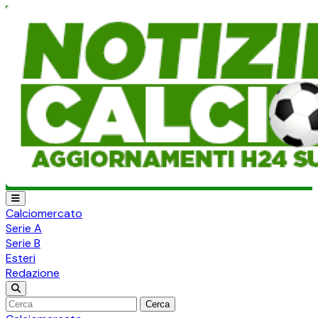
Calciomercato
Serie A
Serie B
Esteri
Redazione
Cerca