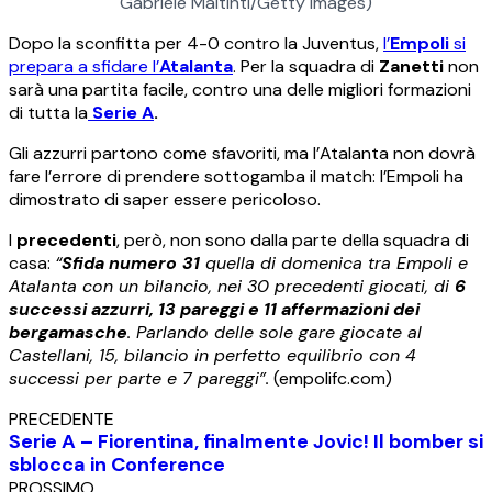
Gabriele Maltinti/Getty Images)
Dopo la sconfitta per 4-0 contro la Juventus,
l’
Empoli
si
prepara a sfidare l’
Atalanta
. Per la squadra di
Zanetti
non
sarà una partita facile, contro una delle migliori formazioni
di tutta la
Serie A
.
Gli azzurri partono come sfavoriti, ma l’Atalanta non dovrà
fare l’errore di prendere sottogamba il match: l’Empoli ha
dimostrato di saper essere pericoloso.
I
precedenti
, però, non sono dalla parte della squadra di
casa:
“
Sfida numero
31
quella di domenica tra Empoli e
Atalanta con un bilancio, nei 30 precedenti giocati, di
6
successi azzurri, 13 pareggi e 11 affermazioni dei
bergamasche
. Parlando delle sole gare giocate al
Castellani, 15, bilancio in perfetto equilibrio con 4
successi per parte e 7 pareggi”.
(empolifc.com)
PRECEDENTE
Serie A – Fiorentina, finalmente Jovic! Il bomber si
sblocca in Conference
PROSSIMO