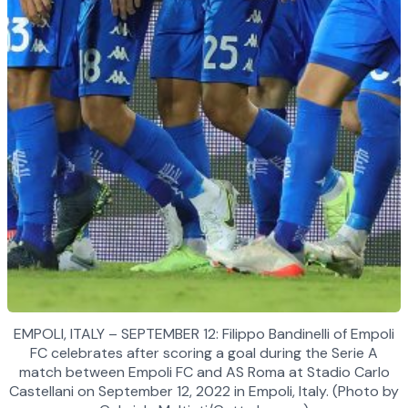
EMPOLI, ITALY – SEPTEMBER 12: Filippo Bandinelli of Empoli
FC celebrates after scoring a goal during the Serie A
match between Empoli FC and AS Roma at Stadio Carlo
Castellani on September 12, 2022 in Empoli, Italy. (Photo by