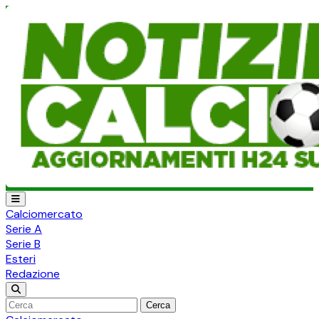
Calciomercato
Serie A
Serie B
Esteri
Redazione
Cerca