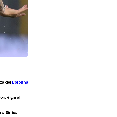
nza del
Bologna
n, è già al
a Sinisa