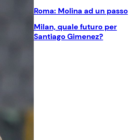
Roma: Molina ad un passo
Milan, quale futuro per
Santiago Gimenez?