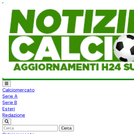
Calciomercato
Serie A
Serie B
Esteri
Redazione
Cerca