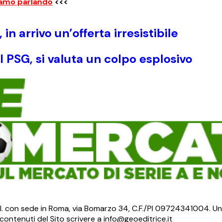
iamo parlando
<<<
n arrivo un’offerta irresistibile
 PSG, si valuta un colpo esplosivo
S.r.l. con sede in Roma, via Bomarzo 34, C.F./PI 09724341004. Un
ontenuti del Sito scrivere a info@geoeditrice.it