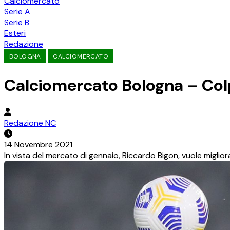
Calciomercato
Serie A
Serie B
Esteri
Redazione
BOLOGNA
CALCIOMERCATO
Calciomercato Bologna – Colp
Redazione NC
14 Novembre 2021
In vista del mercato di gennaio, Riccardo Bigon, vuole miglior