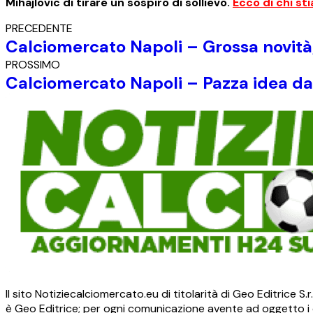
Mihajlovic di tirare un sospiro di sollievo.
Ecco di chi st
PRECEDENTE
Calciomercato Napoli – Grossa novità, i
PROSSIMO
Calciomercato Napoli – Pazza idea dal
Il sito Notiziecalciomercato.eu di titolarità di Geo Editrice 
è Geo Editrice; per ogni comunicazione avente ad oggetto i c