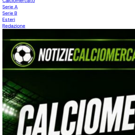
Calciomercato
Serie A
Serie B
Esteri
Redazione