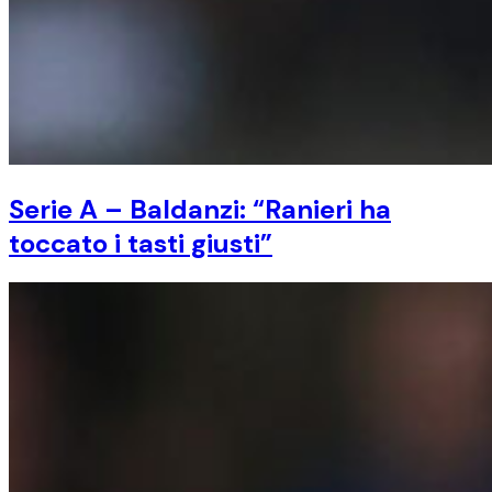
Serie A – Baldanzi: “Ranieri ha
toccato i tasti giusti”