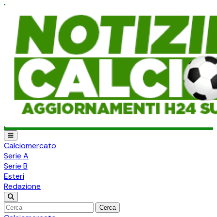
Calciomercato
Serie A
Serie B
Esteri
Redazione
Cerca