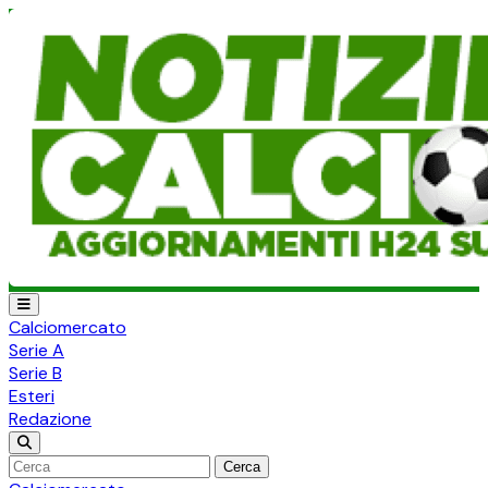
Calciomercato
Serie A
Serie B
Esteri
Redazione
Cerca