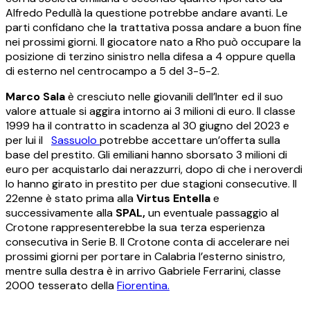
Alfredo Pedullà la questione potrebbe andare avanti. Le
parti confidano che la trattativa possa andare a buon fine
nei prossimi giorni. Il giocatore nato a Rho può occupare la
posizione di terzino sinistro nella difesa a 4 oppure quella
di esterno nel centrocampo a 5 del 3-5-2.
Marco Sala
è cresciuto nelle giovanili dell’Inter ed il suo
valore attuale si aggira intorno ai 3 milioni di euro. Il classe
1999 ha il contratto in scadenza al 30 giugno del 2023 e
per lui il
Sassuolo
potrebbe accettare un’offerta sulla
base del prestito. Gli emiliani hanno sborsato 3 milioni di
euro per acquistarlo dai nerazzurri, dopo di che i neroverdi
lo hanno girato in prestito per due stagioni consecutive. Il
22enne è stato prima alla
Virtus Entella
e
successivamente alla
SPAL,
un eventuale passaggio al
Crotone rappresenterebbe la sua terza esperienza
consecutiva in Serie B. Il Crotone conta di accelerare nei
prossimi giorni per portare in Calabria l’esterno sinistro,
mentre sulla destra è in arrivo Gabriele Ferrarini, classe
2000 tesserato della
Fiorentina.