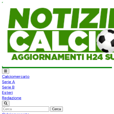
Calciomercato
Serie A
Serie B
Esteri
Redazione
Cerca