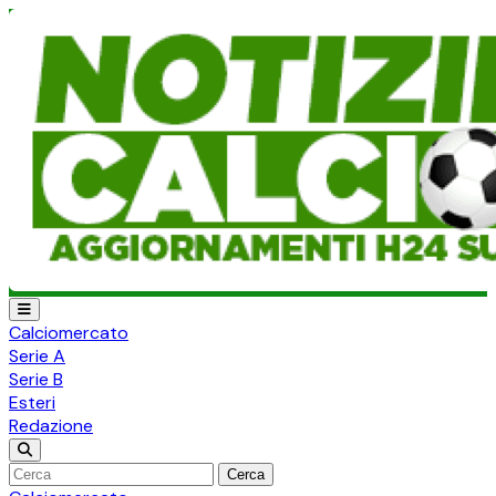
Calciomercato
Serie A
Serie B
Esteri
Redazione
Cerca