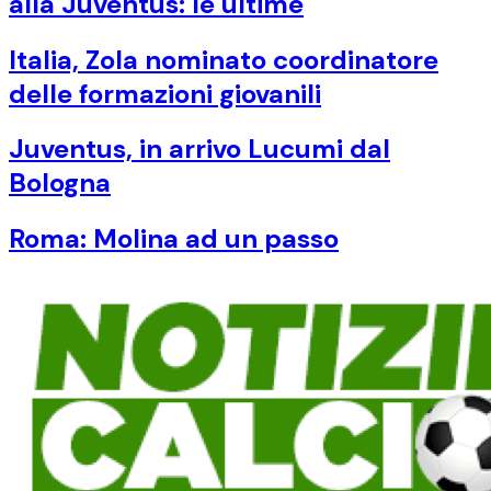
alla Juventus: le ultime
Italia, Zola nominato coordinatore
delle formazioni giovanili
Juventus, in arrivo Lucumi dal
Bologna
Roma: Molina ad un passo