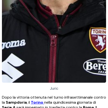
Juric
Dopo la vittoria ottenuta nel turno infrasettimanale contro
la
Sampdoria
, il
Torino
nella quindicesima giornata di
Serie A
sarà impegnato in trasferta contro la
Roma
. Il