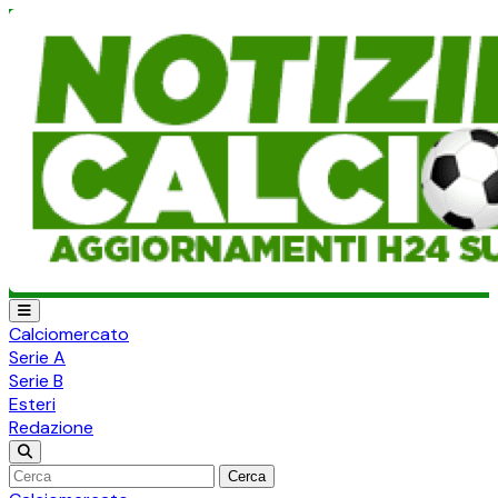
Calciomercato
Serie A
Serie B
Esteri
Redazione
Cerca