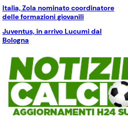
Italia, Zola nominato coordinatore
delle formazioni giovanili
Juventus, in arrivo Lucumi dal
Bologna