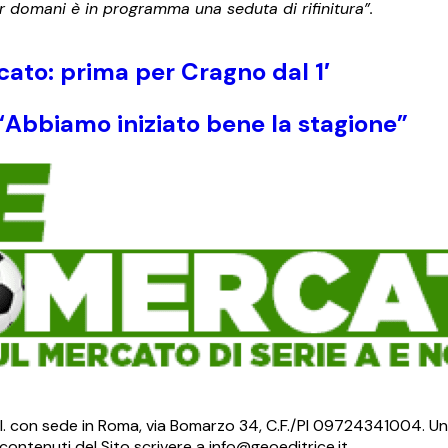
er domani è in programma una seduta di rifinitura”.
cato: prima per Cragno dal 1′
 “Abbiamo iniziato bene la stagione”
S.r.l. con sede in Roma, via Bomarzo 34, C.F./PI 09724341004. Un
ontenuti del Sito scrivere a info@geoeditrice.it