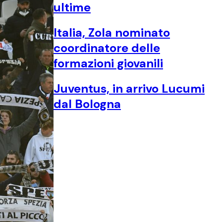
ultime
Italia, Zola nominato
coordinatore delle
formazioni giovanili
Juventus, in arrivo Lucumi
dal Bologna