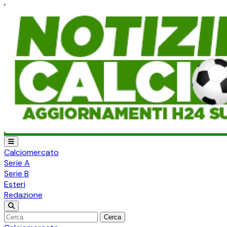
Calciomercato
Serie A
Serie B
Esteri
Redazione
Cerca