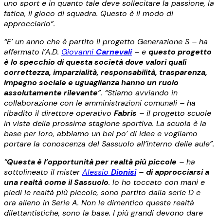
uno sport e in quanto tale deve sollecitare la passione, la
fatica, il gioco di squadra. Questo è il modo di
approcciarlo”.
“E’ un anno che è partito il progetto Generazione S – ha
affermato l’A.D.
Giovanni
Carnevali
– e
questo progetto
è lo specchio di questa società dove valori quali
correttezza, imparzialità, responsabilità, trasparenza,
impegno sociale e uguaglianza hanno un ruolo
assolutamente rilevante
”. “Stiamo avviando in
collaborazione con le amministrazioni comunali – ha
ribadito il direttore operativo
Fabris
– il progetto scuole
in vista della prossima stagione sportiva. La scuola è la
base per loro, abbiamo un bel po’ di idee e vogliamo
portare la conoscenza del Sassuolo all’interno delle aule”.
“
Questa è l’opportunità per realtà più piccole
– ha
sottolineato il mister
Alessio
Dionisi
–
di approcciarsi a
una realtà come il Sassuolo
. Io ho toccato con mani e
piedi le realtà più piccole, sono partito dalla serie D e
ora alleno in Serie A. Non le dimentico queste realtà
dilettantistiche, sono la base. I più grandi devono dare