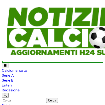
Calciomercato
Serie A
Serie B
Esteri
Redazione
Cerca