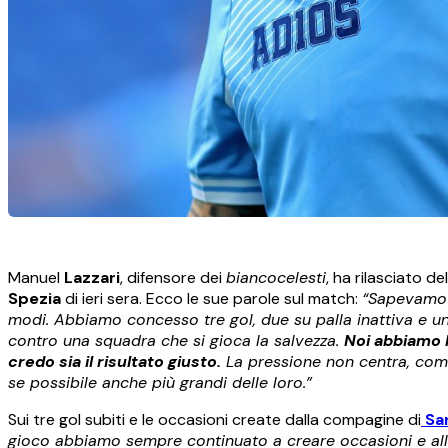
Manuel
Lazzari
, difensore dei
biancocelesti
, ha rilasciato de
Spezia
di ieri sera. Ecco le sue parole sul match:
“Sapevamo c
modi. Abbiamo concesso tre gol, due su palla inattiva e uno
contro una squadra che si gioca la salvezza.
Noi abbiamo l
credo sia il risultato giusto.
La pressione non centra, come
se possibile anche più grandi delle loro.”
Sui tre gol subiti e le occasioni create dalla compagine di
Sar
gioco abbiamo sempre continuato a creare occasioni e alla 