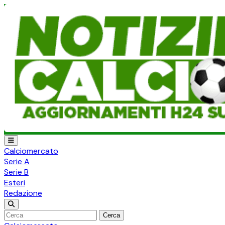
Calciomercato
Serie A
Serie B
Esteri
Redazione
Cerca