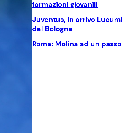
formazioni giovanili
Juventus, in arrivo Lucumi
dal Bologna
Roma: Molina ad un passo