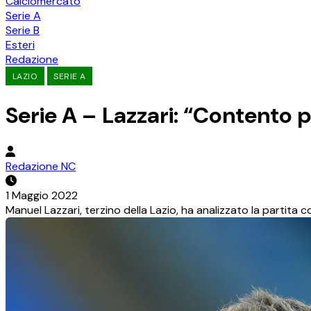
Calciomercato
Serie A
Serie B
Esteri
Redazione
LAZIO
SERIE A
Serie A – Lazzari: “Contento p
Redazione NC
1 Maggio 2022
Manuel Lazzari, terzino della Lazio, ha analizzato la partita c