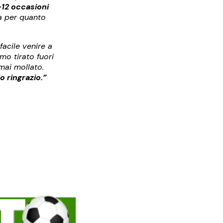
12 occasioni
a per quanto
acile venire a
mo tirato fuori
mai mollato.
o ringrazio.”