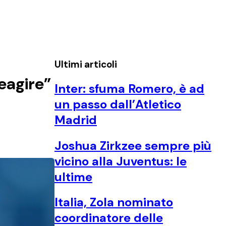
Ultimi articoli
reagire”
Inter: sfuma Romero, è ad
un passo dall’Atletico
Madrid
Joshua Zirkzee sempre più
vicino alla Juventus: le
ultime
Italia, Zola nominato
coordinatore delle