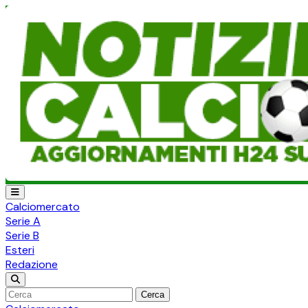
Calciomercato
Serie A
Serie B
Esteri
Redazione
Cerca