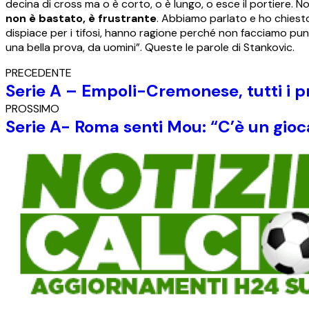
decina di cross ma o è corto, o è lungo, o esce il portiere. N
non è bastato, è frustrante
. Abbiamo parlato e ho chiesto 
dispiace per i tifosi, hanno ragione perché non facciamo punt
una bella prova, da uomini”. Queste le parole di Stankovic.
PRECEDENTE
Serie A – Empoli-Cremonese, tutti i p
PROSSIMO
Serie A- Roma senti Mou: “C’è un gioc