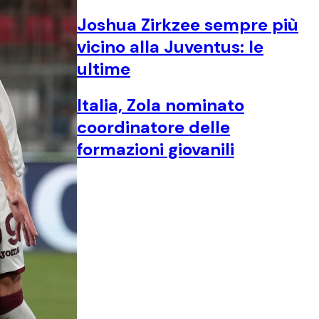
Joshua Zirkzee sempre più
vicino alla Juventus: le
ultime
Italia, Zola nominato
coordinatore delle
formazioni giovanili