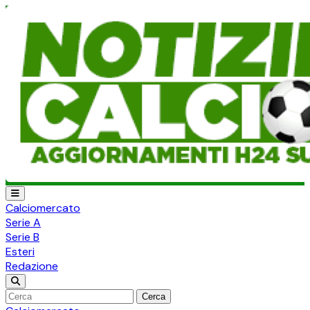
Calciomercato
Serie A
Serie B
Esteri
Redazione
Cerca