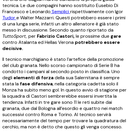
tecnica. Le due compagini hanno sostituito Eusebio Di
Francesco e Leonardo
Semplici
rispettivamente con Igor
Tudor
e Walter Mazzarri. Questi potrebbero essere i primi
di una lunga serie, infatti un altro allenatore è già stato
messo in discussione. Secondo quanto riportato da
TuttoSport,
per
Fabrizio Castori,
le prossime due
gare
contro Atalanta ed Hellas Verona
potrebbero essere
decisive.
Il tecnico marchigiano è stato l’artefice della promozione
del club granata. Nello scorso campionato di Serie B ha
condotto i campani al secondo posto in classifica. Uno
degli
elementi di forza
della sua Salernitana è sempre
stata la
fase difensiva
, nella categoria cadetta solo il
Monza ha subito meno gol. In questo avvio di stagione per
la squadra di Castori sembrerebbe essersi invertita la
tendenza. Infatti in tre gare sono 11 le reti subite dai
granata, due dal Bologna all’esordio e quattro nei match
successivi contro Roma e Torino. Al tecnico servirà
necessariamente del tempo per trovare la quadratura del
cerchio, ma non è detto che questo gli venga concesso.