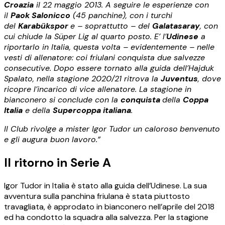
Croazia
il 22 maggio 2013. A seguire le esperienze con
il
Paok Salonicco
(45 panchine), con i turchi
del
Karabükspor
e – soprattutto – del
Galatasaray
, con
cui chiude la Süper Lig al quarto posto. E’ l’
Udinese
a
riportarlo in Italia, questa volta – evidentemente – nelle
vesti di allenatore: coi friulani conquista due salvezze
consecutive. Dopo essere tornato alla guida dell’Hajduk
Spalato, nella stagione 2020/21 ritrova la
Juventus
, dove
ricopre l’incarico di vice allenatore. La stagione in
bianconero si conclude con la
conquista
della
Coppa
Italia
e della
Supercoppa italiana
.
Il Club rivolge a mister Igor Tudor un caloroso
benvenuto
e gli augura buon lavoro.”
Il ritorno in Serie A
Igor Tudor in Italia è stato alla guida dell’Udinese. La sua
avventura sulla panchina friulana è stata piuttosto
travagliata, è approdato in bianconero nell’aprile del 2018
ed ha condotto la squadra alla salvezza. Per la stagione