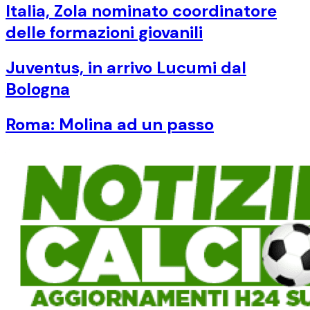
Italia, Zola nominato coordinatore
delle formazioni giovanili
Juventus, in arrivo Lucumi dal
Bologna
Roma: Molina ad un passo