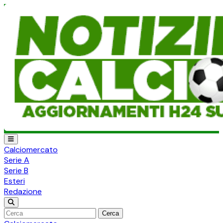
Calciomercato
Serie A
Serie B
Esteri
Redazione
Cerca