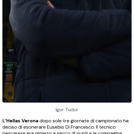
Igor Tudor
L’Hellas Verona
dopo sole tre giornate di campionato ha
deciso di esonerare Eusebio Di Francesco. Il tecnico
pescarese era rimasto a secco di punti e la compagine