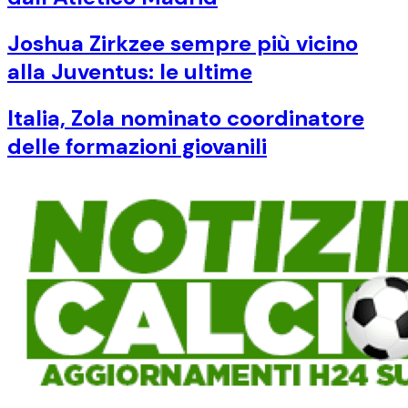
Joshua Zirkzee sempre più vicino
alla Juventus: le ultime
Italia, Zola nominato coordinatore
delle formazioni giovanili