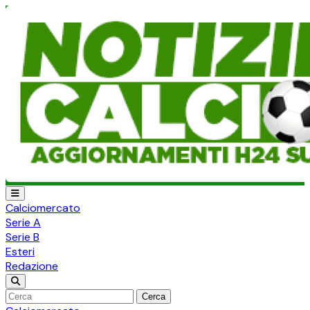
Calciomercato
Serie A
Serie B
Esteri
Redazione
Cerca