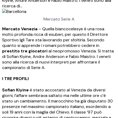
Kiyine, Andre Anderson e Fabio Maistro. I veneti sono alla
ricerca di…
Mercato Serie A
Mercato Venezia
– Quella biancocelesye è una rosa
molto profonda ricca di esuberi, per questo il Direttore
Sportivo Igli Tare sta lavorando per sfoltirla. Secondo
quanto si apprende i romani potrebbero cedere in
prestito tre giocatori
al neopromosso Venezia. Si tratta
di Sofian Kiyine, Andre Anderson e Fabio Maistro. I veneti
sono alla ricerca di nuovi interpreti per affrontare il
campionato di Serie A.
I TRE PROFILI
Sofian Kiyine
è stato accostato al Venezia da diversi
giorni, l’affare sembrava saltato ma nelle ultime ore c’è
stato un cambiamento. Il marocchino ha già disputato 30
presenze nel massimo campionato italiano, esordendo a
soli 19 anni con la maglia del Chievo. Il classe ’97 può
ricoprire diversi ruoli: esterno di centrocampo, mezzala e