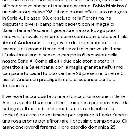
all’occorrenza anche attaccante esterno.
Fabio Maistro
è
un calciatore classe ’98, lui non ha mai effettuato una gara
in Serie A. Il classe ’98, cresciuto nella Fiorentina, ha
disputato diversi campionati cadetti con le maglie di
Salernitana e Pescara. Il giocatore nato a Rovigo può
muoversi prevalentemente come centrocampista centrale.
Andrè Anderson
, il più giovane dei tre, sembrerebbe
essere il più promettente del terzetto in arrivo da Roma.
L’italo-brasiliano è sceso in campo in 6 occasioni nella
nostra Serie A. Come gli altri due calciatori è stato in
prestito alla Salernitana, con la maglia granata nell’ultimo
campionato cadetto può vantare 28 presenze, 5 reti e 3
assist. Anderson predilige il ruolo di seconda punta o
trequartista.
Il Venezia ha conquistato una storica promozione in Serie
A e dovrà effettuare un ulteriore impresa per conservare la
categoria. Il mercato dei veneti stenta a decollare, la
società ha circa tre settimane per regalare a Paolo Zanetti
una rosa pronta per affrontare il prossimo campionato. Gli
arancioneroverdi faranno il loro esordio domenica 28