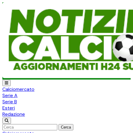
Calciomercato
Serie A
Serie B
Esteri
Redazione
Cerca