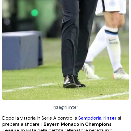
inzaghi inter
Dopo la vittoria in Serie A contro la
Sampdoria
, l’
Inter
si
prepara a sfidare il
Bayern Monaco
in
Champions
League
. In vista della partita l’allenatore nerazzurro