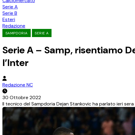
Calciomercato
Serie A
Serie B
Esteri
Redazione
SAMPDORIA
SERIE A
Serie A – Samp, risentiamo De
l’Inter
Redazione NC
30 Ottobre 2022
Il tecnico del Sampdoria Dejan Stankovic ha parlato ieri sera 