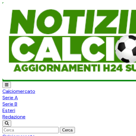
Calciomercato
Serie A
Serie B
Esteri
Redazione
Cerca