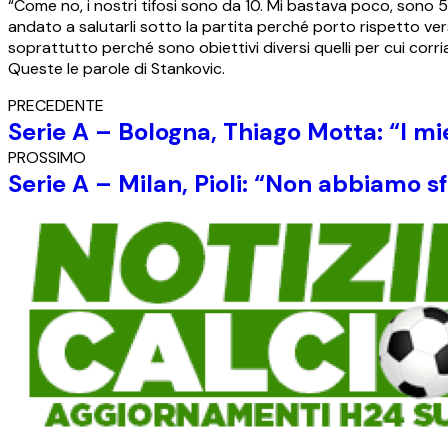
“Come no, i nostri tifosi sono da 10. Mi bastava poco, sono
andato a salutarli sotto la partita perché porto rispetto verso
soprattutto perché sono obiettivi diversi quelli per cui corr
Queste le parole di Stankovic.
PRECEDENTE
Serie A – Bologna, Thiago Motta: “I mi
PROSSIMO
Serie A – Milan, Pioli: “Non abbiamo sfr