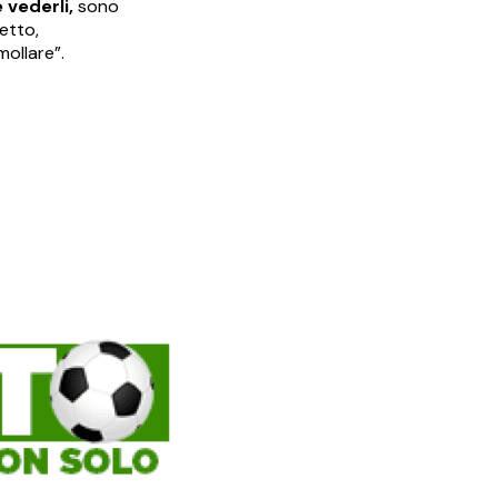
 vederli,
sono
petto,
ollare”.