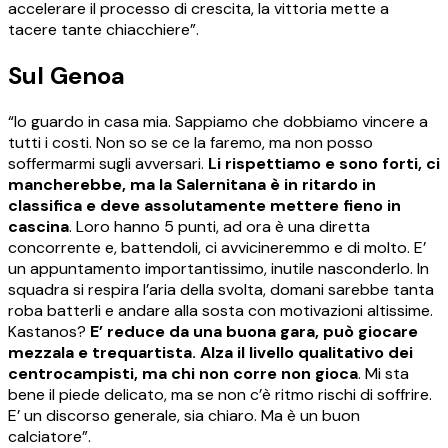
accelerare il processo di crescita, la vittoria mette a
tacere tante chiacchiere”.
Sul Genoa
“Io guardo in casa mia. Sappiamo che dobbiamo vincere a
tutti i costi. Non so se ce la faremo, ma non posso
soffermarmi sugli avversari.
Li rispettiamo e sono forti, ci
mancherebbe, ma la Salernitana è in ritardo in
classifica e deve assolutamente mettere fieno in
cascina
. Loro hanno 5 punti, ad ora è una diretta
concorrente e, battendoli, ci avvicineremmo e di molto. E’
un appuntamento importantissimo, inutile nasconderlo. In
squadra si respira l’aria della svolta, domani sarebbe tanta
roba batterli e andare alla sosta con motivazioni altissime.
Kastanos?
E’ reduce da una buona gara, può giocare
mezzala e trequartista. Alza il livello qualitativo dei
centrocampisti, ma chi non corre non gioca
. Mi sta
bene il piede delicato, ma se non c’è ritmo rischi di soffrire.
E’ un discorso generale, sia chiaro. Ma è un buon
calciatore”.