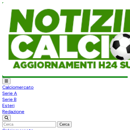
Calciomercato
Serie A
Serie B
Esteri
Redazione
Cerca