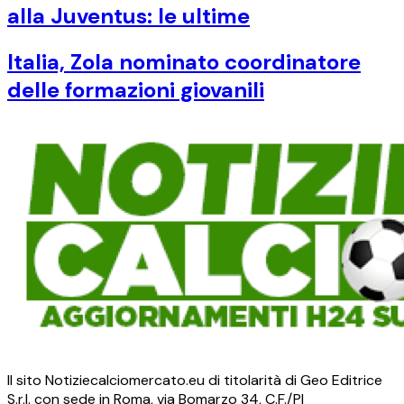
alla Juventus: le ultime
Italia, Zola nominato coordinatore
delle formazioni giovanili
Il sito Notiziecalciomercato.eu di titolarità di Geo Editrice
S.r.l. con sede in Roma, via Bomarzo 34, C.F./PI