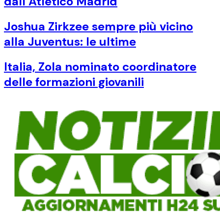
dall’Atletico Madrid
Joshua Zirkzee sempre più vicino
alla Juventus: le ultime
Italia, Zola nominato coordinatore
delle formazioni giovanili