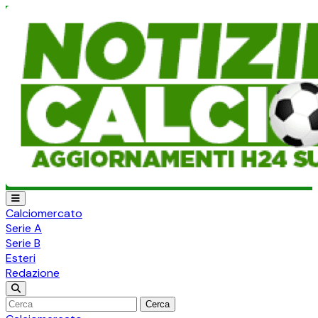
Calciomercato
Serie A
Serie B
Esteri
Redazione
Cerca