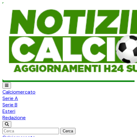
Calciomercato
Serie A
Serie B
Esteri
Redazione
Cerca