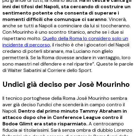
più grande di tutti, la follia lo aiuta.
Ha in testa e canta gli
inni dei tifosi del Napoli, sta cercando di costruire un
sentimento potente che consenta di superare i
momenti difficili che comunque ci saranno
. Vincerà,
anche se tutti a Napoli a cominciare da lui si toccheranno.
Con Mourinho è uno scontro titanico, anche se i due si
rispettano molto.
Quello della Roma lo considero solo un
incidente di percorso,
il rischio è che i giocatori del Napoli
credano di poterli sbranare, ma Luciano non glielo
permetterà. Se la Roma dovesse andare in vantaggio, loro
sono maestri nel difendere e nel ripartire”. Queste le parole
di Walter Sabatini al Corriere dello Sport.
Undici già deciso per Josè Mourinho
Il tecnico portoghese della Roma Josè Mourinho sembra
aver già deciso l’undici che scenderà in campo contro il
Napoli.
Dentro dal primo minuto Tammy Abraham in
attacco dopo che in Conference League contro il
Bodoe Glimt era stato risparmiato.
A centrocampo
fiducia ai titolarissimi. Sarà senza ombra di dubbio Lorenzo