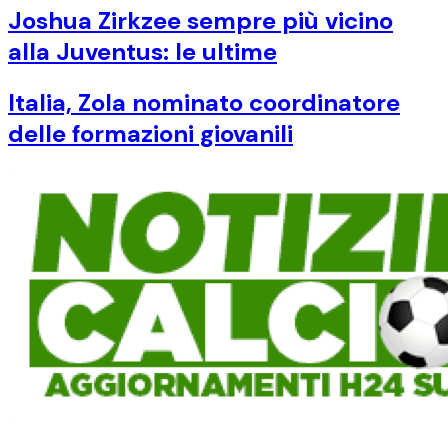
Joshua Zirkzee sempre più vicino
alla Juventus: le ultime
Italia, Zola nominato coordinatore
delle formazioni giovanili