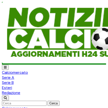
Calciomercato
Serie A
Serie B
Esteri
Redazione
Cerca