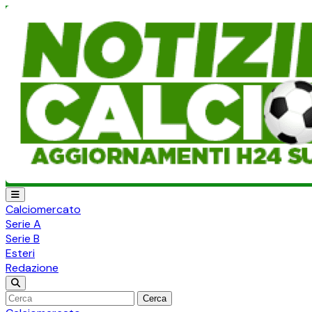
Calciomercato
Serie A
Serie B
Esteri
Redazione
Cerca