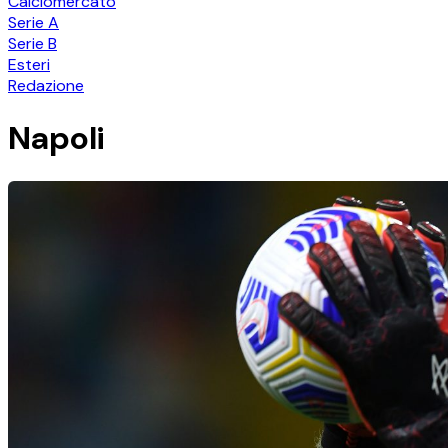
Calciomercato
Serie A
Serie B
Esteri
Redazione
Napoli