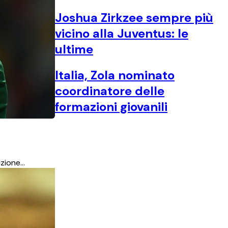
Joshua Zirkzee sempre più
vicino alla Juventus: le
ultime
Italia, Zola nominato
coordinatore delle
formazioni giovanili
izione…