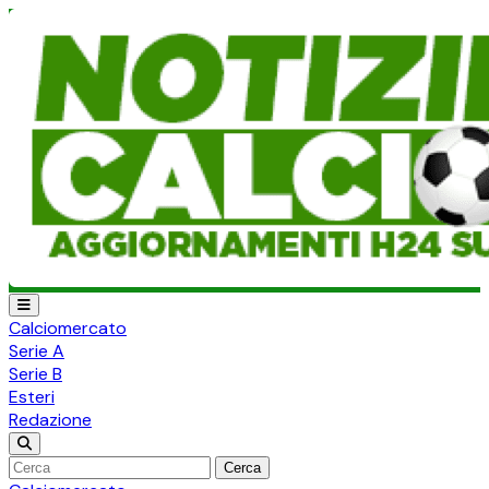
Calciomercato
Serie A
Serie B
Esteri
Redazione
Cerca