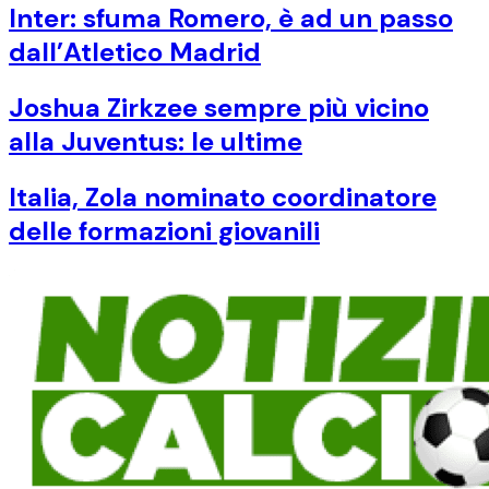
Inter: sfuma Romero, è ad un passo
dall’Atletico Madrid
Joshua Zirkzee sempre più vicino
alla Juventus: le ultime
Italia, Zola nominato coordinatore
delle formazioni giovanili