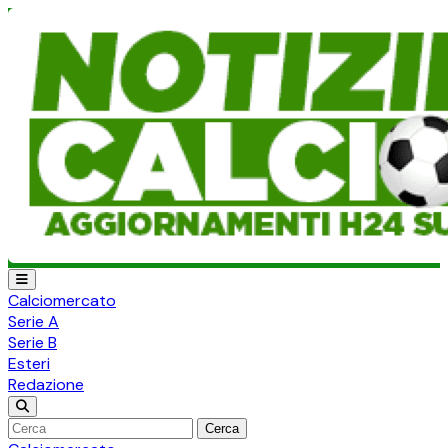
Calciomercato
Serie A
Serie B
Esteri
Redazione
Cerca