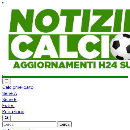
Calciomercato
Serie A
Serie B
Esteri
Redazione
Cerca