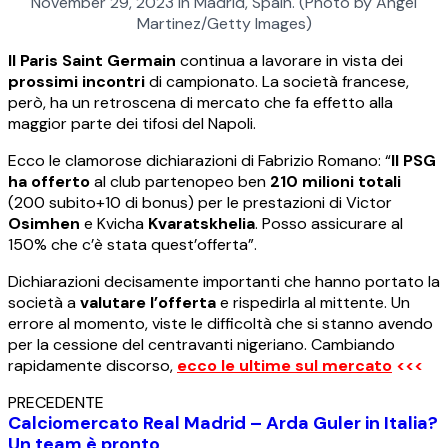
November 29, 2023 in Madrid, Spain. (Photo by Angel
Martinez/Getty Images)
Il Paris Saint Germain
continua a lavorare in vista dei
prossimi incontri
di campionato. La società francese,
però, ha un retroscena di mercato che fa effetto alla
maggior parte dei tifosi del Napoli.
Ecco le clamorose dichiarazioni di Fabrizio Romano: “
Il PSG
ha offerto
al club partenopeo ben
210 milioni totali
(200 subito+10 di bonus) per le prestazioni di Victor
Osimhen
e Kvicha
Kvaratskhelia
. Posso assicurare al
150% che c’è stata quest’offerta”.
Dichiarazioni decisamente importanti che hanno portato la
società a
valutare l’offerta
e rispedirla al mittente. Un
errore al momento, viste le difficoltà che si stanno avendo
per la cessione del centravanti nigeriano. Cambiando
rapidamente discorso,
ecco le ultime sul mercato
<<<
PRECEDENTE
Calciomercato Real Madrid – Arda Guler in Italia?
Un team è pronto