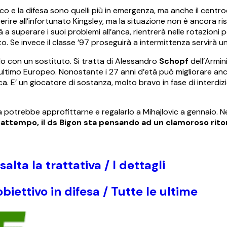
tacco e la difesa sono quelli più in emergenza, ma anche il cen
rire all’infortunato Kingsley, ma la situazione non è ancora ri
rà a superare i suoi problemi all’anca, rientrerà nelle rotazioni
o. Se invece il classe ’97 proseguirà a intermittenza servirà u
ndo con un sostituto. Si tratta di Alessandro
Schopf
dell’Armini
ultimo Europeo. Nonostante i 27 anni d’età può migliorare anc
. E’ un giocatore di sostanza, molto bravo in fase di interdiz
na potrebbe approfittarne e regalarlo a Mihajlovic a gennaio. N
rattempo, il ds Bigon sta pensando ad un clamoroso rito
lta la trattativa / I dettagli
iettivo in difesa / Tutte le ultime