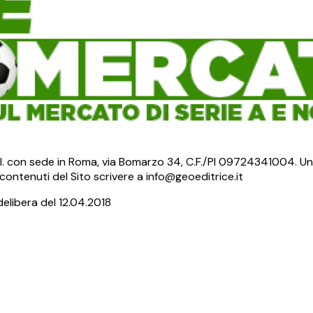
S.r.l. con sede in Roma, via Bomarzo 34, C.F./PI 09724341004. Un
ontenuti del Sito scrivere a info@geoeditrice.it
delibera del 12.04.2018