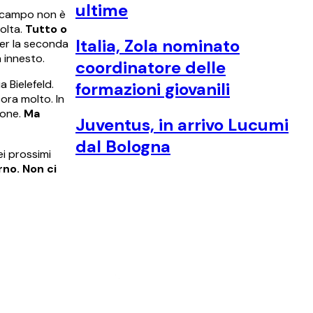
ultime
trocampo non è
solta.
Tutto o
Italia, Zola nominato
 per la seconda
n innesto.
coordinatore delle
a Bielefeld.
formazioni giovanili
ora molto. In
ione.
Ma
Juventus, in arrivo Lucumi
dal Bologna
ei prossimi
rno. Non ci