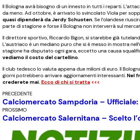
Il Bologna avrà bisogno di un innesto in tutti i reparti. L’at
da meno. Ad ottobre, è arrivato lo svincolato Viola per soppe
quasi dipenderà da Jerdy Schuoten
. Se l’olandese riusci
parte di stagione e forse il Bologna non interverrà sul mercat
Il direttore sportivo, Riccardo Bigon, si starebbe già tutela
L’austriaco è un mediano puro che si è messo in mostra nell’
stagione ha disputato ogni gara, eccetto una causa squalifica
vediamo il costo del cartellino
.
Il club tedesco lo valuta appena due milioni di euro. Il Bolog
giorni potrebbero arrivare aggiornamenti interessanti.
Nel f
crederete mai.
Ecco di chi si tratta
<<<
PRECEDENTE
Calciomercato Sampdoria – Ufficiale: sa
PROSSIMO
Calciomercato Salernitana – Scelto l’ob