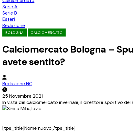
Calciomercato
Serie A
Serie B
Esteri
Redazione
BOLOGNA
CALCIOMERCATO
Calciomercato Bologna – Spu
avete sentito?
Redazione NC
25 Novembre 2021
In vista del calciomercato invernale, il direttore sportivo de
[tps_title]Nome nuovo[/tps_title]