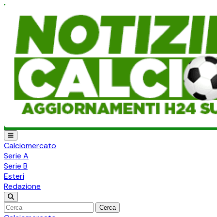
Calciomercato
Serie A
Serie B
Esteri
Redazione
Cerca