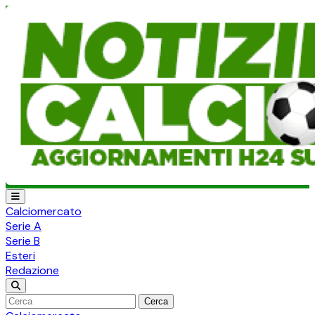
Calciomercato
Serie A
Serie B
Esteri
Redazione
Cerca