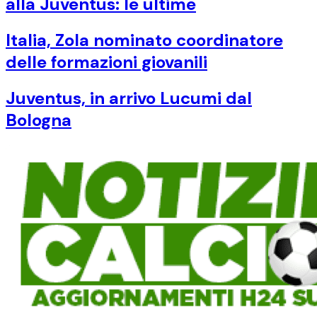
alla Juventus: le ultime
Italia, Zola nominato coordinatore
delle formazioni giovanili
Juventus, in arrivo Lucumi dal
Bologna