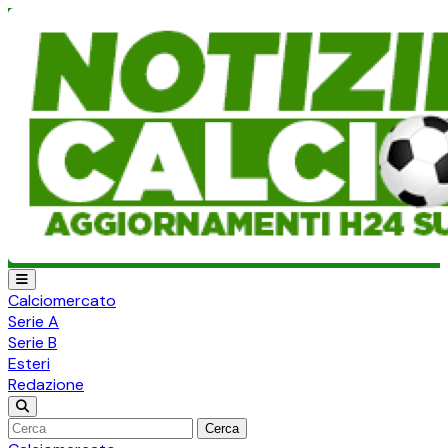
Calciomercato
Serie A
Serie B
Esteri
Redazione
Cerca