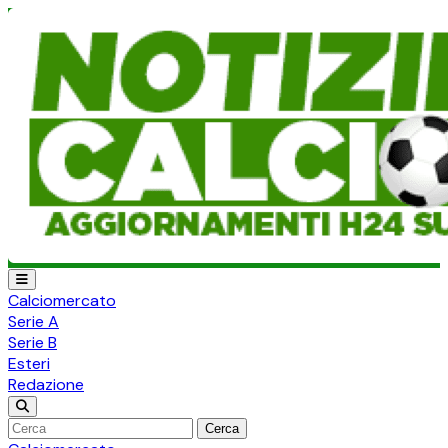
Calciomercato
Serie A
Serie B
Esteri
Redazione
Cerca