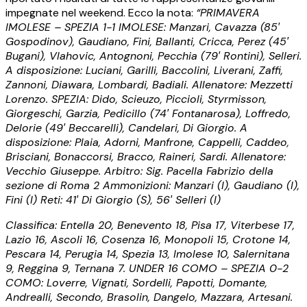
impegnate nel weekend. Ecco la nota:
“PRIMAVERA
IMOLESE – SPEZIA 1-1 IMOLESE: Manzari, Cavazza (85′
Gospodinov), Gaudiano, Fini, Ballanti, Cricca, Perez (45′
Bugani), Vlahovic, Antognoni, Pecchia (79′ Rontini), Selleri.
A disposizione: Luciani, Garilli, Baccolini, Liverani, Zaffi,
Zannoni, Diawara, Lombardi, Badiali. Allenatore: Mezzetti
Lorenzo. SPEZIA: Dido, Scieuzo, Piccioli, Styrmisson,
Giorgeschi, Garzia, Pedicillo (74′ Fontanarosa), Loffredo,
Delorie (49′ Beccarelli), Candelari, Di Giorgio. A
disposizione: Plaia, Adorni, Manfrone, Cappelli, Caddeo,
Brisciani, Bonaccorsi, Bracco, Raineri, Sardi. Allenatore:
Vecchio Giuseppe. Arbitro: Sig. Pacella Fabrizio della
sezione di Roma 2 Ammonizioni: Manzari (I), Gaudiano (I),
Fini (I) Reti: 41′ Di Giorgio (S), 56′ Selleri (I)
Classifica: Entella 20, Benevento 18, Pisa 17, Viterbese 17,
Lazio 16, Ascoli 16, Cosenza 16, Monopoli 15, Crotone 14,
Pescara 14, Perugia 14, Spezia 13, Imolese 10, Salernitana
9, Reggina 9, Ternana 7. UNDER 16 COMO – SPEZIA 0-2
COMO: Loverre, Vignati, Sordelli, Papotti, Domante,
Andrealli, Secondo, Brasolin, Dangelo, Mazzara, Artesani.