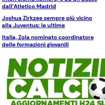
dall’Atletico Madrid
Joshua Zirkzee sempre più vicino
alla Juventus: le ultime
Italia, Zola nominato coordinatore
delle formazioni giovanili