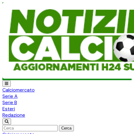
Calciomercato
Serie A
Serie B
Esteri
Redazione
Cerca