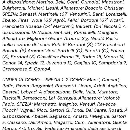
A disposizione: Martino, Belli, Conti, Grimoldi, Maestroni,
Bulgheroni, Micheri, Lleshi. Allenatore: Boscolo Christian.
SPEZIA: Benassi, Martinelli (67′ Venturini), Banti, Lorenzelli,
Ebano, Piras, Viola (65′ Agrò), Felici, Bordoni (67′ Vicari),
Franchetti Rosada (54′ Marchini), Baldetti (54′ Nicolai). A
disposizione: Di Nubila, Fantinati, Romanelli, Menghini.
Allenatore: Migliorini Gianni. Arbitro: Sig. Nicolò Pasini
della sezione di Lecco Reti: 6′ Bordoni (S), 20′ Franchetti
Rosada (S) Ammonizioni: Sordelli (C), Papotti (C); Ebano
(S), Bordoni (S) Classifica: Parma 15, Torino 15, Monza 14,
Genoa 14, Spezia 12, Juventus 12, Cagliari 10, Sampdoria 7,
Cremonese 5, Como4.
UNDER 15 COMO – SPEZIA 1-2 COMO: Manzi, Canneti,
Reffo, Pavan, Bergamini, Ronchetti, Licata, Arioli, Anghileri,
Castelli, Lebyad. A disposizione: Della, Villa, Muratore,
Piscitelli, Bernasconi, Lai, Serraglia. Allenatore: Volontè
Paolo. SPEZIA: Marchetto, Insignito, Venturi, Ravecca,
Fiocchi, Vignali, Ricci, Sartori G, Fondi, Del Sante, Rosati. A
disposizione: Ababei, Bagnasco, Amato, Pellegrini, Sartori
E, Cassano, Dell’Amico, Magazzù, Climi. Allenatore: Giunta
Marco. Arbitro: Sig. Federico Emanuele della sezione di