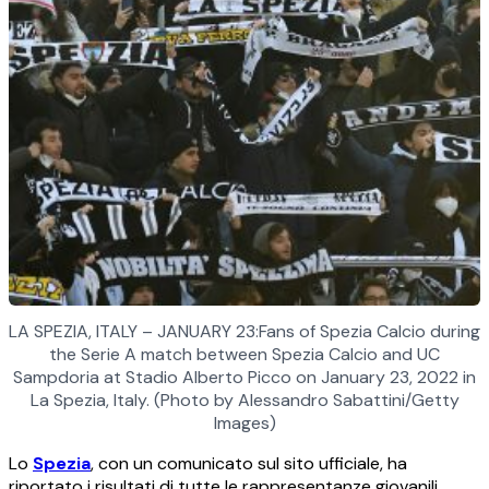
LA SPEZIA, ITALY – JANUARY 23:Fans of Spezia Calcio during
the Serie A match between Spezia Calcio and UC
Sampdoria at Stadio Alberto Picco on January 23, 2022 in
La Spezia, Italy. (Photo by Alessandro Sabattini/Getty
Images)
Lo
Spezia
, con un comunicato sul sito ufficiale, ha
riportato i risultati di tutte le rappresentanze giovanili