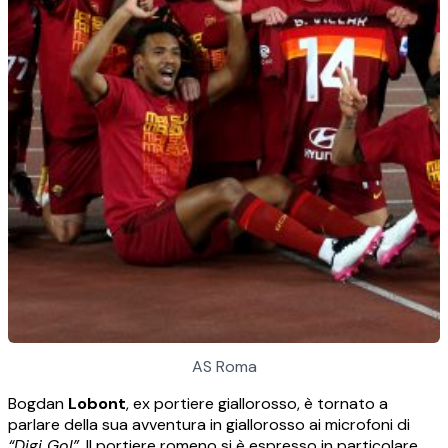
AS Roma
Bogdan
Lobont
, ex portiere giallorosso, è tornato a
parlare della sua avventura in giallorosso ai microfoni di
“Digi Gol”
. Il portiere romeno si è espresso in particolare