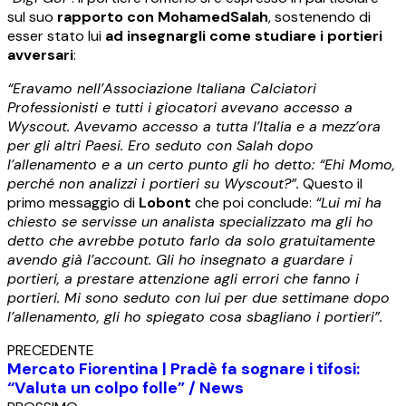
sul suo
rapporto con Mohamed
Salah
, sostenendo di
esser stato lui
ad insegnargli come studiare i portieri
avversari
:
“Eravamo nell’Associazione Italiana Calciatori
Professionisti e tutti i giocatori avevano accesso a
Wyscout. Avevamo accesso a tutta l’Italia e a mezz’ora
per gli altri Paesi. Ero seduto con Salah dopo
l’allenamento e a un certo punto gli ho detto: “Ehi Momo,
perché non analizzi i portieri su Wyscout?”.
Questo il
primo messaggio di
Lobont
che poi conclude:
“Lui mi ha
chiesto se servisse un analista specializzato ma gli ho
detto che avrebbe potuto farlo da solo gratuitamente
avendo già l’account. Gli ho insegnato a guardare i
portieri, a prestare attenzione agli errori che fanno i
portieri. Mi sono seduto con lui per due settimane dopo
l’allenamento, gli ho spiegato cosa sbagliano i portieri”.
PRECEDENTE
Mercato Fiorentina | Pradè fa sognare i tifosi:
“Valuta un colpo folle” / News