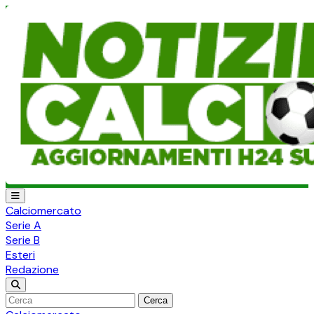
Calciomercato
Serie A
Serie B
Esteri
Redazione
Cerca