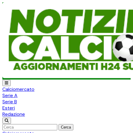
Calciomercato
Serie A
Serie B
Esteri
Redazione
Cerca