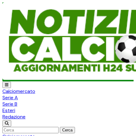
Calciomercato
Serie A
Serie B
Esteri
Redazione
Cerca