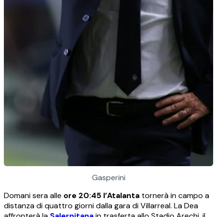
Gasperini
Domani sera alle
ore 20:45 l’Atalanta
tornerà in campo a
distanza di quattro giorni dalla gara di Villarreal. La Dea
affronterà la
Salernitana
in trasferta allo Stadio Arechi, il