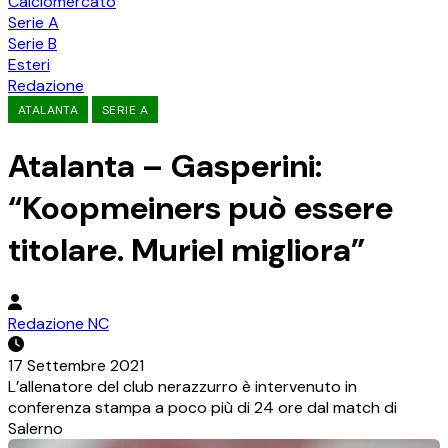
Calciomercato
Serie A
Serie B
Esteri
Redazione
ATALANTA
SERIE A
Atalanta – Gasperini:
“Koopmeiners può essere
titolare. Muriel migliora”
Redazione NC
17 Settembre 2021
L’allenatore del club nerazzurro è intervenuto in
conferenza stampa a poco più di 24 ore dal match di
Salerno