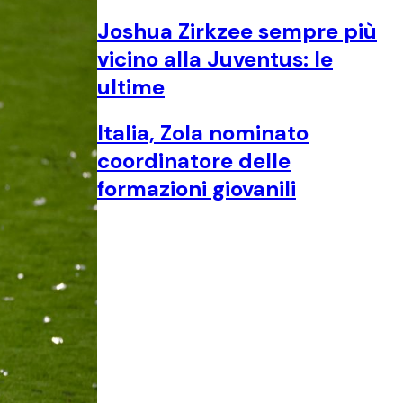
Joshua Zirkzee sempre più
vicino alla Juventus: le
ultime
Italia, Zola nominato
coordinatore delle
formazioni giovanili