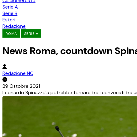
Calciomercato
Serie A
Serie B
Esteri
Redazione
ROMA
SERIE A
News Roma, countdown Spinazz
Redazione NC
29 Ottobre 2021
Leonardo Spinazzola potrebbe tornare tra i convocati tra un