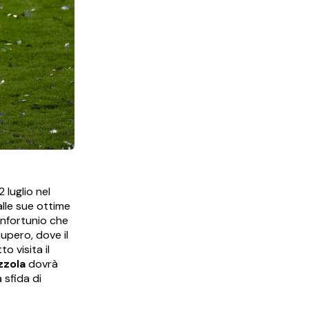
 luglio nel
lle sue ottime
 infortunio che
cupero, dove il
o visita il
zzola
dovrà
 sfida di