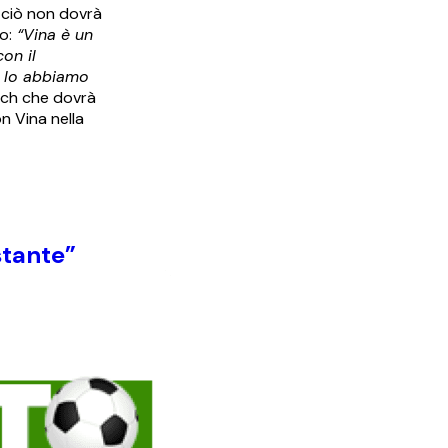
 ciò non dovrà
o:
“Vina è un
on il
so lo abbiamo
atch che dovrà
n Vina nella
stante”