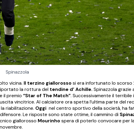
Spinazzola
lto vicina.
Il terzino giallorosso
si era infortunato lo scorso 2
riportato la rottura del
tendine d’ Achille.
Spinazzola grazie a
te il premio
“Star of The Match”
. Successivamente il terribile
uscita vincitrice. Al calciatore ora spetta l’ultima parte del re
la riabilitazione.
Oggi
nel centro sportivo della società, ha fatt
l difensore. Le risposte sono state ottime, il cammino di
Spina
cnico giallorosso
Mourinho
spera di poterlo convocare per la
e novembre.