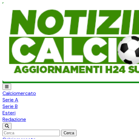
Calciomercato
Serie A
Serie B
Esteri
Redazione
Cerca