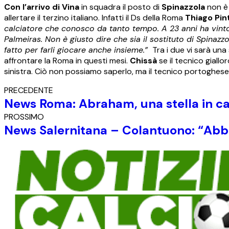
Con l’arrivo di Vina
in squadra il posto di
Spinazzola
non è 
allertare il terzino italiano. Infatti il Ds della Roma
Thiago Pin
calciatore che conosco da tanto tempo. A 23 anni ha vinto 
Palmeiras. Non è giusto dire che sia il sostituto di Spinaz
fatto per farli giocare anche insieme.”
Tra i due vi sarà una
affrontare la Roma in questi mesi.
Chissà
se il tecnico giall
sinistra. Ciò non possiamo saperlo, ma il tecnico portoghes
PRECEDENTE
News Roma: Abraham, una stella in ca
PROSSIMO
News Salernitana – Colantuono: “Abbi